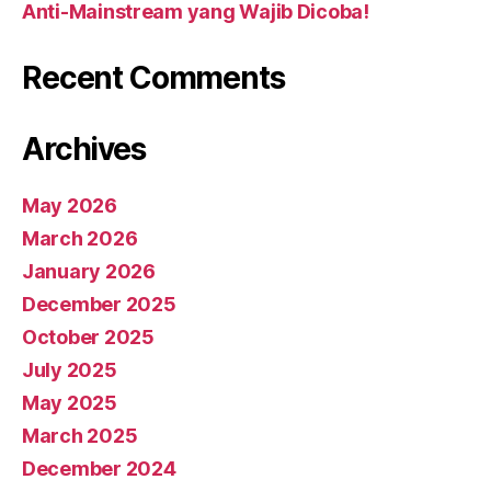
Anti-Mainstream yang Wajib Dicoba!
Recent Comments
Archives
May 2026
March 2026
January 2026
December 2025
October 2025
July 2025
May 2025
March 2025
December 2024