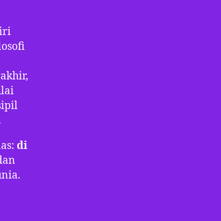
iri
osofi
akhir,
lai
ipil
.
las:
di
 dan
nia.