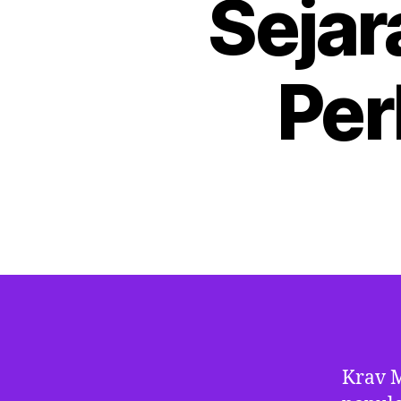
Sejar
Pe
Krav M