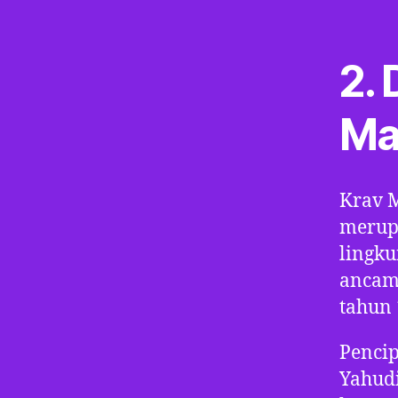
2.
Ma
Krav 
merup
lingk
ancam
tahun 
Penci
Yahud