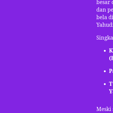
besar 
dan p
bela 
Yahudi
Singka
K
(
P
T
Y
Meski 