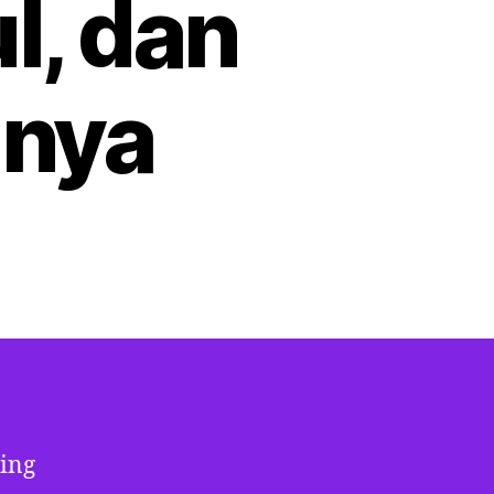
l, dan
nya
ling