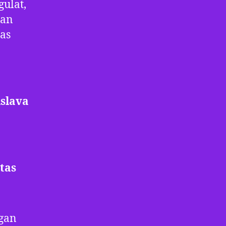
gulat,
uan
as
islava
tas
ngan