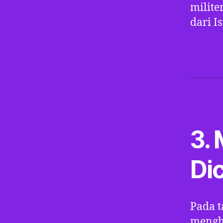
milite
dari I
3.
Di
Pada t
mengh