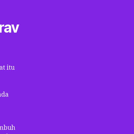
rav
at itu
ada
umbuh