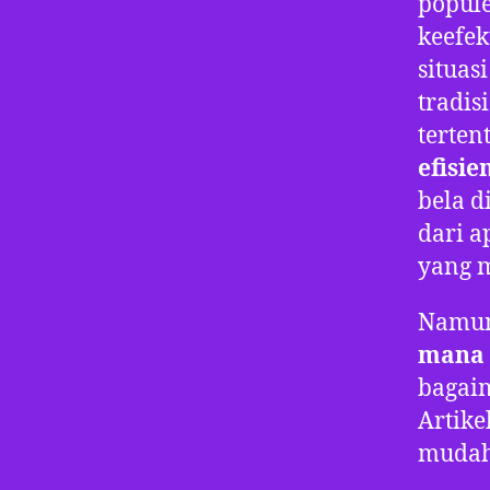
popule
keefek
situas
tradis
terten
efisie
bela d
dari a
yang m
Namun
mana 
bagaim
Artike
mudah