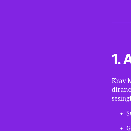
1. 
Krav M
diran
sesing
S
G