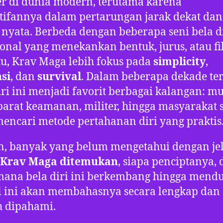
r di dunia modern, terutama karena
tifannya dalam pertarungan jarak dekat dan
i nyata. Berbeda dengan beberapa seni bela d
ional yang menekankan bentuk, jurus, atau fil
tu, Krav Maga lebih fokus pada
simplicity
,
nsi
, dan
survival
. Dalam beberapa dekade ter
iri ini menjadi favorit berbagai kalangan: mu
parat keamanan, militer, hingga masyarakat s
encari metode pertahanan diri yang praktis
, banyak yang belum mengetahui dengan je
Krav Maga ditemukan
, siapa penciptanya,
ana bela diri ini berkembang hingga mendu
l ini akan membahasnya secara lengkap dan
 dipahami.