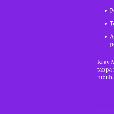
P
T
A
p
Krav M
tanpa 
tubuh.