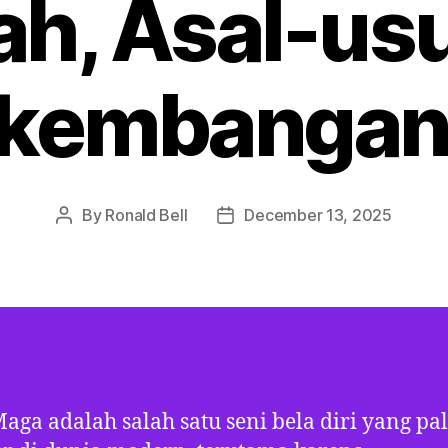
ah, Asal-usu
rkembangan
By
Ronald Bell
December 13, 2025
Post
Post
author
date
aga adalah salah satu seni bela diri yang pa