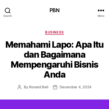
PBN
Search
Menu
Categories
BUSINESS
Memahami Lapo: Apa Itu
dan Bagaimana
Mempengaruhi Bisnis
Anda
By
Ronald Bell
December 4, 2024
Post
Post
author
date