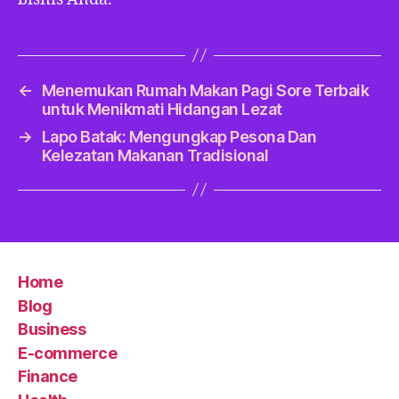
←
Menemukan Rumah Makan Pagi Sore Terbaik
untuk Menikmati Hidangan Lezat
→
Lapo Batak: Mengungkap Pesona Dan
Kelezatan Makanan Tradisional
Home
Blog
Business
E-commerce
Finance