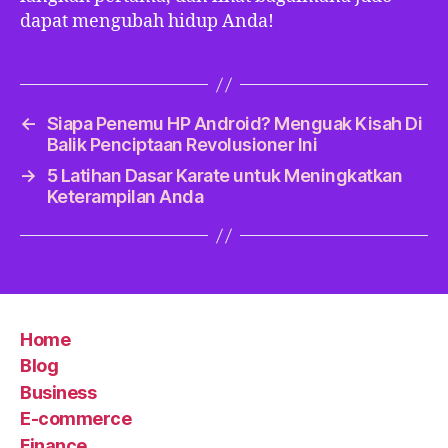
dapat mengubah hidup Anda!
←
Siapa Penemu HP Android? Menguak Kisah Di
Balik Penciptaan Revolusioner Ini
→
5 Latihan Dasar Karate untuk Meningkatkan
Keterampilan Anda
Home
Blog
Business
E-commerce
Finance