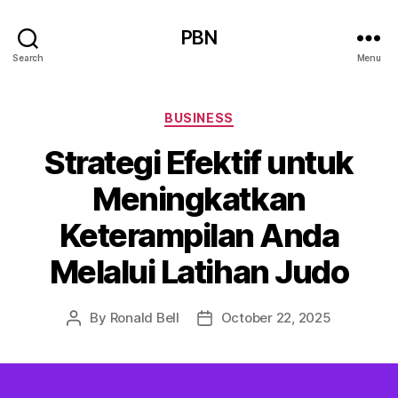
PBN
Search
Menu
Categories
BUSINESS
Strategi Efektif untuk
Meningkatkan
Keterampilan Anda
Melalui Latihan Judo
By
Ronald Bell
October 22, 2025
Post
Post
author
date