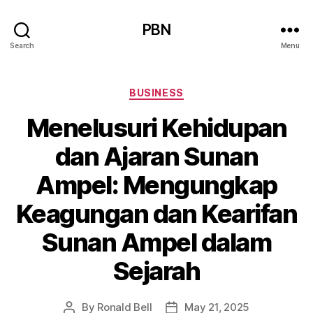
PBN
Search
Menu
Categories
BUSINESS
Menelusuri Kehidupan
dan Ajaran Sunan
Ampel: Mengungkap
Keagungan dan Kearifan
Sunan Ampel dalam
Sejarah
By
Ronald Bell
May 21, 2025
Post
Post