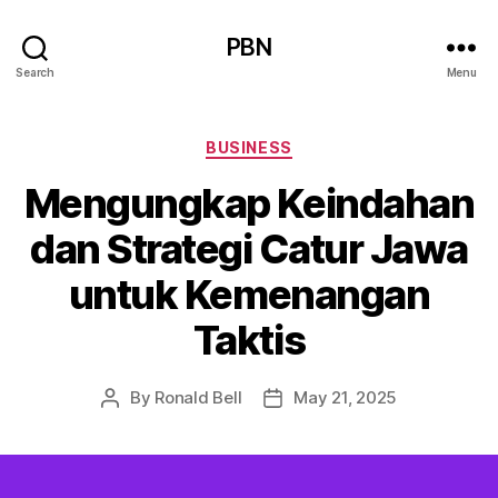
PBN
Search
Menu
Categories
BUSINESS
Mengungkap Keindahan
dan Strategi Catur Jawa
untuk Kemenangan
Taktis
By
Ronald Bell
May 21, 2025
Post
Post
author
date